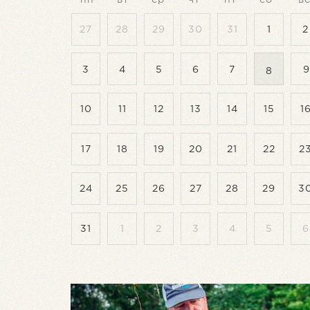
27
28
29
30
31
1
2
3
4
5
6
7
8
10
11
12
13
14
15
1
17
18
19
20
21
22
2
24
25
26
27
28
29
3
31
1
2
3
4
5
6