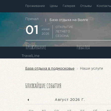
Проживание
Цены
Галерея
Отзывы
Контакт
Причал
База отдыха на Волге
01
ОТКРЫТИЕ
июня
ЛЕТНЕГО
2026
СЕЗОНА
Проживание
Рыбалка
TravelLine
База отдыха в подмосковье
Наши услуги
БЛИЖАЙШИЕ СОБЫТИЯ
Август 2026 Г.
пн
вт
ср
чт
пт
сб
в