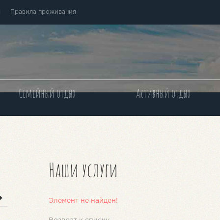
ы
Правила проживания
Семейный отдых
Активный отдых
Наши услуги
Элемент не найден!
с