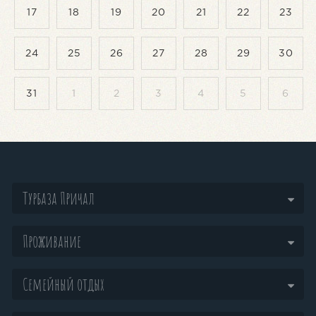
17
18
19
20
21
22
23
24
25
26
27
28
29
30
31
1
2
3
4
5
6
Турбаза Причал
Проживание
Семейный отдых